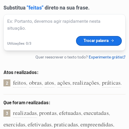
Humanizador de IA
Cata-letras
Conexões
Caça-palavras
Atos realizados:
feitos
obras
atos
ações
realizações
práticas
,
,
,
,
,
.
2
Que foram realizadas:
Dicionário
realizadas
prontas
efetuadas
executadas
,
,
,
,
3
Sinônimos
exercidas
efetivadas
praticadas
empreendidas
,
,
,
,