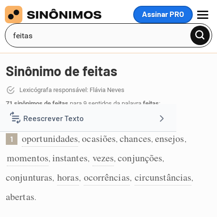
Assinar PRO
MENU
Sinônimo de feitas
Lexicógrafa responsável: Flávia Neves
71 sinônimos de feitas
para 9 sentidos da palavra
feitas
:
Reescrever Texto
Ocasiões oportunas:
oportunidades
ocasiões
chances
ensejos
,
,
,
,
1
Resumir Texto
momentos
instantes
vezes
conjunções
,
,
,
,
Corrigir Texto
conjunturas
horas
ocorrências
circunstâncias
,
,
,
,
abertas
.
Detector de IA