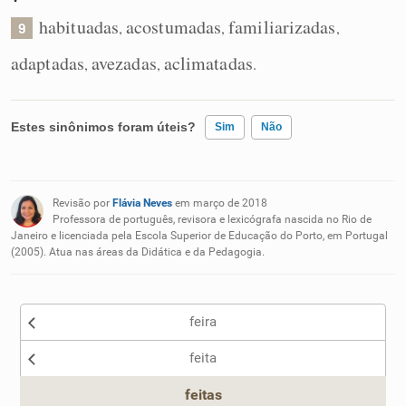
habituadas
acostumadas
familiarizadas
,
,
,
9
adaptadas
avezadas
aclimatadas
,
,
.
Estes sinônimos foram úteis?
Sim
Não
Existem sinônimos incorretos
Revisão por
Flávia Neves
em março de 2018
Nenhum dos sinônimos apresentados me ajudou
Professora de português, revisora e lexicógrafa nascida no Rio de
Janeiro e licenciada pela Escola Superior de Educação do Porto, em Portugal
(2005). Atua nas áreas da Didática e da Pedagogia.
Outro
feira
feita
feitas