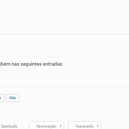
bém nas seguintes entradas:
m
Não
fascículo
fascinação
fascinado
ados me ajudou