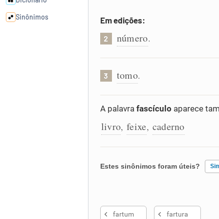
Sinônimos
Em edições:
número
.
2
Cata-letras
tomo
Conexões
.
3
Caça-palavras
A palavra
fascículo
aparece tam
livro
feixe
caderno
,
,
Dicionário
Estes sinônimos foram úteis?
Si
Sinônimos
Existem sinônimos incorretos
fartum
fartura
Nenhum dos sinônimos apresent