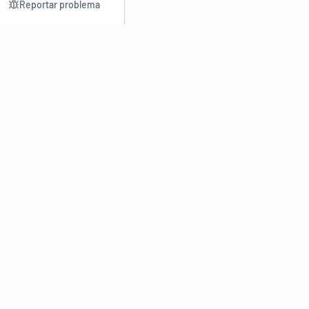
Reportar problema
Consultar
Escrev
Dicionário
Reescre
Sinônimos
Parafra
Conjugação
Corrigir
Antônimos
Resumir
O
Dicionário Online de Sinônimos
é parte do
Dicio.com.br
e
conta com mais de 30 mil sinônimos de palavras e de expressões
em português do Brasil.