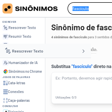
ESCREVER
Sinônimo de fasc
Reescrever Texto
Resumir Texto
4 sinônimos de fascículo
para 3 sentidos 
Corrigir Texto
folheto
opúsculo
,
.
1
Reescrever Texto
Detector de IA
Humanizador de IA
Resumir Texto
Sinônimos no Chrome
JOGOS DE PALAVRAS
Corrigir Texto
Cata-letras
Conexões
Detector de IA
Caça-palavras
CONSULTAR
Humanizador de IA
Dicionário