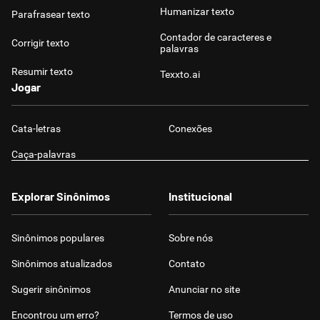
Humanizar texto
Parafrasear texto
Contador de caracteres e
Corrigir texto
palavras
Resumir texto
Texxto.ai
Jogar
Cata-letras
Conexões
Caça-palavras
Explorar Sinônimos
Institucional
Sinônimos populares
Sobre nós
Sinônimos atualizados
Contato
Sugerir sinônimos
Anunciar no site
Encontrou um erro?
Termos de uso