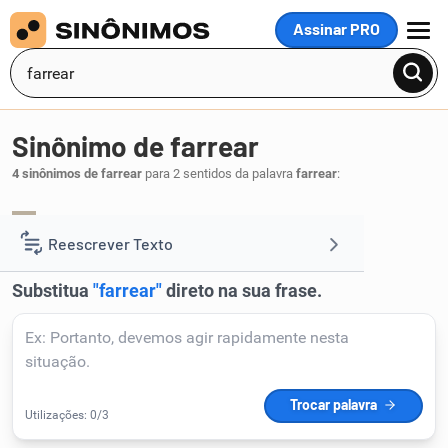
Assinar PRO
MENU
Sinônimo de farrear
4 sinônimos de farrear
para 2 sentidos da palavra
farrear
:
badernar
patuscar
,
.
1
Reescrever Texto
Resumir Texto
Corrigir Texto
Detector de IA