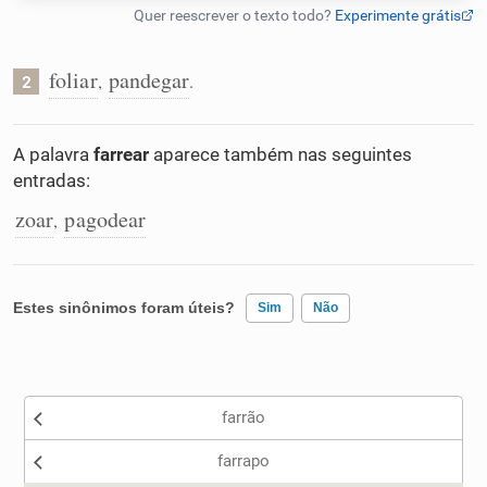
Humanizador de IA
foliar
pandegar
,
.
2
Cata-letras
A palavra
farrear
aparece também nas seguintes
entradas:
Conexões
zoar
pagodear
,
Caça-palavras
Estes sinônimos foram úteis?
Sim
Não
Existem sinônimos incorretos
Dicionário
farrão
Nenhum dos sinônimos apresentados me ajudou
Sinônimos
farrapo
Outro