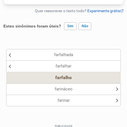
Humanizador de IA
Estes sinônimos foram úteis?
Sim
Não
Cata-letras
Existem sinônimos incorretos
Conexões
farfalhada
Nenhum dos sinônimos apresentados me ajudou
farfalhar
Outro
Caça-palavras
farfalho
farináceo
farinar
Dicionário
Sinônimos