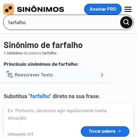
Assinar PRO
MENU
Sinônimo de farfalho
1 sinônimo
da palavra
farfalho
:
Principais sinônimos de farfalho:
farfalhada
Reescrever Texto
.
1
Resumir Texto
Corrigir Texto
Detector de IA