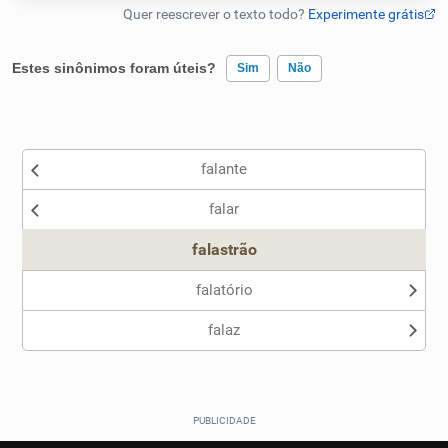
Humanizador de IA
Estes sinônimos foram úteis?
Sim
Não
Existem sinônimos incorretos
Cata-letras
falante
Nenhum dos sinônimos apresentados me ajudou
Conexões
falar
Outro
Caça-palavras
falastrão
falatório
falaz
Dicionário
Sinônimos