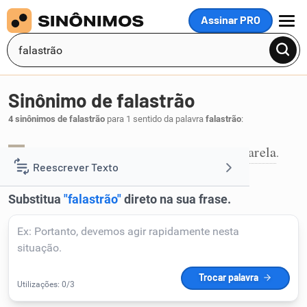
Assinar PRO
MENU
Sinônimo de falastrão
4 sinônimos de falastrão
para 1 sentido da palavra
falastrão
:
boquirroto
linguarudo
parlapatão
tagarela
,
,
,
.
1
Reescrever Texto
Resumir Texto
Corrigir Texto
Detector de IA