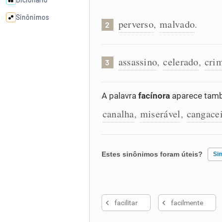
Sinônimos
perverso
malvado
,
.
2
Cata-letras
assassino
celerado
cri
,
,
3
Conexões
A palavra
facínora
aparece tamb
Caça-palavras
canalha
miserável
cangace
,
,
Estes sinônimos foram úteis?
Si
Dicionário
Sinônimos
Existem sinônimos incorretos
facilitar
facilmente
Nenhum dos sinônimos apresent