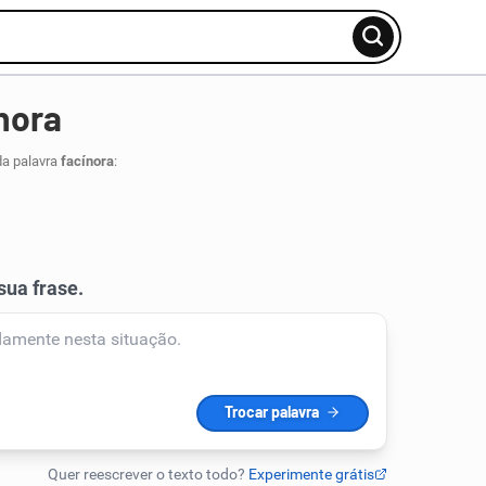
nora
da palavra
facínora
: