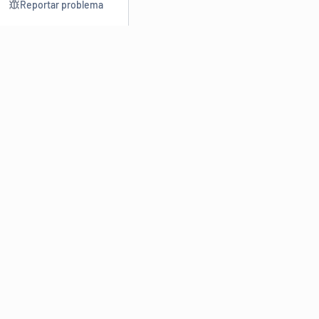
Reportar problema
Consultar
Escrev
Dicionário
Reescre
Sinônimos
Parafra
Conjugação
Corrigir
Antônimos
Resumir
O
Dicionário Online de Sinônimos
é parte do
Dicio.com.br
e
conta com mais de 30 mil sinônimos de palavras e de expressões
em português do Brasil.