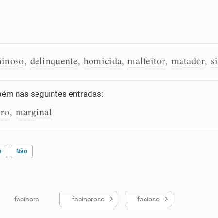
minoso
delinquente
homicida
malfeitor
matador
s
,
,
,
,
,
ém nas seguintes entradas:
iro
marginal
,
m
Não
facínora
facinoroso
facioso
ados me ajudou