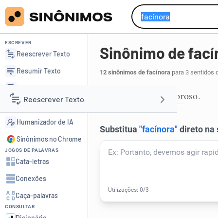
ESCREVER
Sinônimo de fací
Reescrever Texto
Resumir Texto
12 sinônimos de facínora
para 3 sentidos 
Corrigir Texto
bandido
facinoroso
,
.
1
Reescrever Texto
Detector de IA
Humanizador de IA
Resumir Texto
Sinônimos no Chrome
JOGOS DE PALAVRAS
Corrigir Texto
Cata-letras
Conexões
Detector de IA
Caça-palavras
CONSULTAR
Humanizador de IA
Dicionário