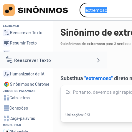
ESCREVER
Sinônimo de ext
Reescrever Texto
Resumir Texto
9 sinônimos de extremoso
para 3 sentidos
Corrigir Texto
atencioso
.
1
Reescrever Texto
Detector de IA
Humanizador de IA
Resumir Texto
Sinônimos no Chrome
JOGOS DE PALAVRAS
Corrigir Texto
Cata-letras
Conexões
Detector de IA
Caça-palavras
CONSULTAR
Humanizador de IA
Dicionário