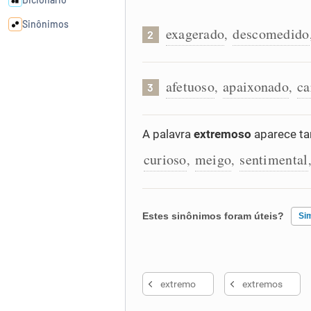
Sinônimos
exagerado
descomedido
,
2
Cata-letras
afetuoso
apaixonado
ca
,
,
3
Conexões
A palavra
extremoso
aparece ta
Caça-palavras
curioso
meigo
sentimental
,
,
Estes sinônimos foram úteis?
Si
Dicionário
Sinônimos
Existem sinônimos incorretos
extremo
extremos
Nenhum dos sinônimos apresent