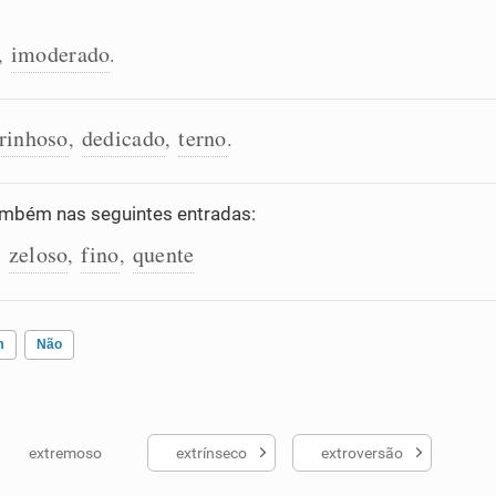
imoderado
,
.
rinhoso
dedicado
terno
,
,
.
mbém nas seguintes entradas:
zeloso
fino
quente
,
,
,
m
Não
extremoso
extrínseco
extroversão
ados me ajudou