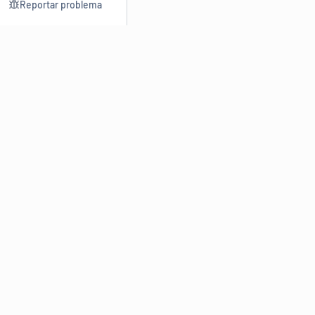
Reportar problema
Consultar
Escrev
Dicionário
Reescre
Sinônimos
Parafra
Conjugação
Corrigir
Antônimos
Resumir
O
Dicionário Online de Sinônimos
é parte do
Dicio.com.br
e
conta com mais de 30 mil sinônimos de palavras e de expressões
em português do Brasil.