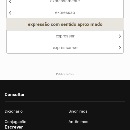
expressamente
Nenhum dos sinônimos apresentados me ajudou
expressão
Outro
expressão com sentido aproximado
expressar
expressar-se
Consultar
Dicionário
Sinônimos
Conjugação
Antônimos
Escrever