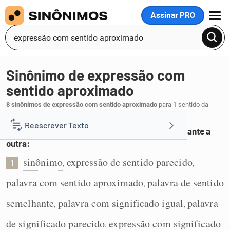
Assinar PRO
MENU
Sinônimo de expressão com
sentido aproximado
8 sinônimos de expressão com sentido aproximado
para 1 sentido da
expressão
expressão com sentido aproximado
:
Reescrever Texto
Palavra com significado igual ou sentido semelhante a
outra:
Resumir Texto
sinônimo
expressão de sentido parecido
,
,
1
palavra com sentido aproximado
palavra de sentido
,
Corrigir Texto
semelhante
palavra com significado igual
palavra
,
,
Detector de IA
de significado parecido
expressão com significado
,