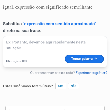
Humanizador de IA
igual
expressão com significado semelhante
,
.
Cata-letras
Conexões
Caça-palavras
Estes sinônimos foram úteis?
Sim
Não
Dicionário
Sinônimos
Existem sinônimos incorretos