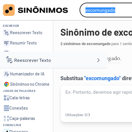
ESCREVER
Sinônimo de ex
Reescrever Texto
Resumir Texto
2 sinônimos de excomungado
para 1 senti
Corrigir Texto
marrano
negregado
,
.
1
Reescrever Texto
Detector de IA
Humanizador de IA
Resumir Texto
Sinônimos no Chrome
JOGOS DE PALAVRAS
Corrigir Texto
Cata-letras
Conexões
Detector de IA
Caça-palavras
CONSULTAR
Humanizador de IA
Dicionário