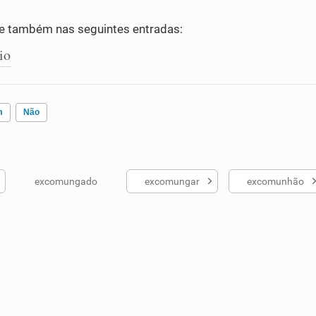
e também nas seguintes entradas:
io
m
Não
excomungado
excomungar
excomunhão
ados me ajudou