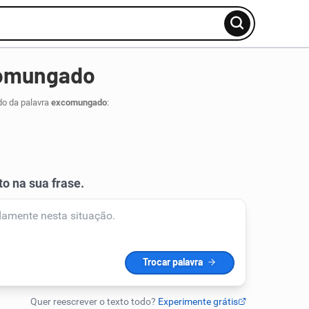
comungado
do da palavra
excomungado
: