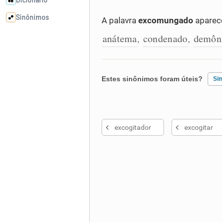
Sinônimos
A palavra
excomungado
aparec
anátema
condenado
demôn
,
,
Cata-letras
Conexões
Estes sinônimos foram úteis?
Si
Caça-palavras
Existem sinônimos incorretos
excogitador
excogitar
Nenhum dos sinônimos apresent
Outro
Dicionário
Sinônimos