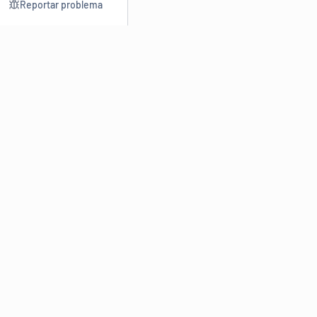
Reportar problema
Consultar
Escrev
Dicionário
Reescre
Sinônimos
Parafra
Conjugação
Corrigir
Antônimos
Resumir
O
Dicionário Online de Sinônimos
é parte do
Dicio.com.br
e
conta com mais de 30 mil sinônimos de palavras e de expressões
em português do Brasil.