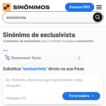
Assinar PRO
MENU
Sinônimo de exclusivista
5 sinônimos de exclusivista
para 2 sentidos da palavra
exclusivista
:
intransigente
intolerante
,
.
1
Reescrever Texto
Resumir Texto
Corrigir Texto
Detector de IA