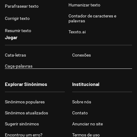
Humanizar texto
Parafrasear texto
Contador de caracteres e
Corrigir texto
palavras
Resumir texto
Texxto.ai
Jogar
Cata-letras
Conexões
Caça-palavras
Explorar Sinônimos
Institucional
Sinônimos populares
Sobre nós
Sinônimos atualizados
Contato
Sugerir sinônimos
Anunciar no site
Encontrou um erro?
Termos de uso