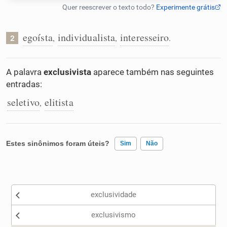
Humanizador de IA
egoísta
individualista
interesseiro
,
,
.
2
Cata-letras
A palavra
exclusivista
aparece também nas seguintes
entradas:
Conexões
seletivo
elitista
,
Caça-palavras
Estes sinônimos foram úteis?
Sim
Não
Existem sinônimos incorretos
Dicionário
exclusividade
Nenhum dos sinônimos apresentados me ajudou
Sinônimos
exclusivismo
Outro