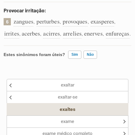
Provocar irritação:
zangues
perturbes
provoques
exasperes
,
,
,
,
6
irrites
acerbes
acirres
arrelies
enerves
enfureças
,
,
,
,
,
.
Estes sinônimos foram úteis?
Sim
Não
Existem sinônimos incorretos
exaltar
Nenhum dos sinônimos apresentados me ajudou
exaltar-se
Outro
exaltes
exame
exame médico completo