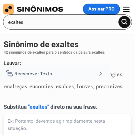
Assinar PRO
MENU
Sinônimo de exaltes
42 sinônimos de exaltes
para 6 sentidos da palavra
exaltes
:
Louvar:
aclames
afames
celebres
decantes
elogies
Reescrever Texto
,
,
,
,
,
1
enalteças
encomies
exalces
louves
preconizes
,
,
,
,
.
Resumir Texto
Corrigir Texto
Detector de IA