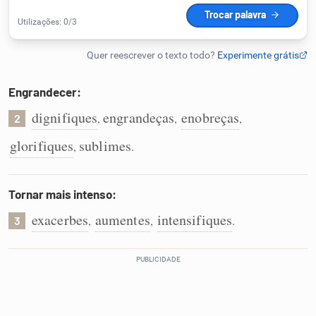
Humanizador de IA
Engrandecer:
Cata-letras
dignifiques
engrandeças
enobreças
,
,
,
2
Conexões
glorifiques
sublimes
,
.
Caça-palavras
Tornar mais intenso:
exacerbes
aumentes
intensifiques
,
,
.
3
Dicionário
Sinônimos