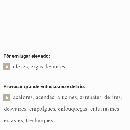
Pôr em lugar elevado:
eleves
ergas
levantes
,
,
.
4
Provocar grande entusiasmo e delírio:
acalores
acendas
alucines
arrebates
delires
,
,
,
,
,
5
desvaires
empolgues
enlouqueças
entusiasmes
,
,
,
,
extasies
treslouques
,
.