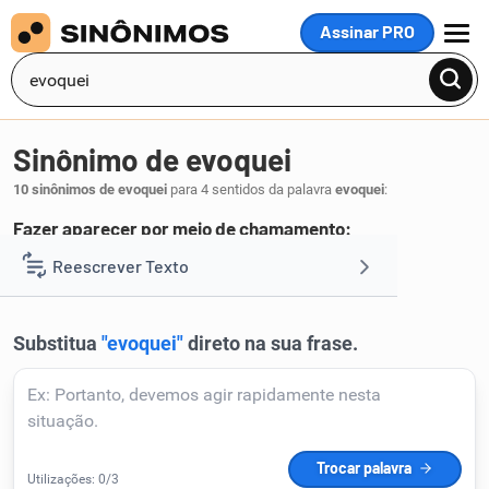
Assinar PRO
MENU
Sinônimo de evoquei
10 sinônimos de evoquei
para 4 sentidos da palavra
evoquei
:
Fazer aparecer por meio de chamamento:
invoquei
chamei
conjurei
convoquei
Reescrever Texto
,
,
,
.
1
Resumir Texto
Corrigir Texto
Detector de IA