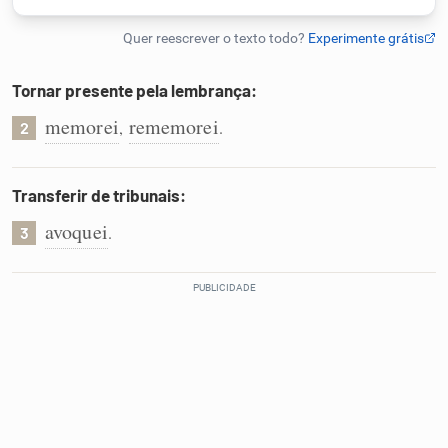
Humanizador de IA
Tornar presente pela lembrança:
memorei
rememorei
,
.
2
Cata-letras
Conexões
Transferir de tribunais:
avoquei
.
3
Caça-palavras
Dicionário
Sinônimos