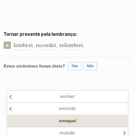
Tornar presente pela lembrança:
lembrei
recordei
relembrei
,
,
.
4
Estes sinônimos foram úteis?
Sim
Não
Existem sinônimos incorretos
evolver
Nenhum dos sinônimos apresentados me ajudou
evolvido
Outro
evoquei
evulsão