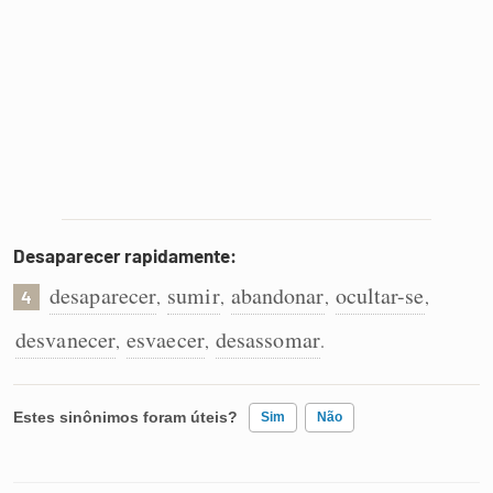
Desaparecer rapidamente:
desaparecer
sumir
abandonar
ocultar-se
,
,
,
,
4
desvanecer
esvaecer
desassomar
,
,
.
Estes sinônimos foram úteis?
Sim
Não
Existem sinônimos incorretos