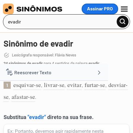
Assinar PRO
MENU
Sinônimo de evadir
Lexicógrafa responsável: Flávia Neves
24 sinônimos de evadir
para 4 sentidos da palavra
evadir
:
Reescrever Texto
Esquivar-se de fazer algo:
esquivar-se
livrar-se
evitar
furtar-se
desviar-
,
,
,
,
1
Resumir Texto
se
afastar-se
,
.
Corrigir Texto
Detector de IA