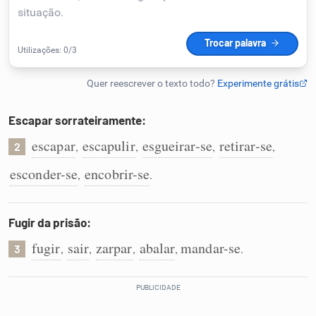
Humanizador de IA
Cata-letras
Escapar sorrateiramente:
Conexões
escapar
escapulir
esgueirar-se
retirar-se
,
,
,
,
2
esconder-se
encobrir-se
,
.
Caça-palavras
Fugir da prisão:
fugir
sair
zarpar
abalar
mandar-se
,
,
,
,
.
3
Dicionário
Sinônimos