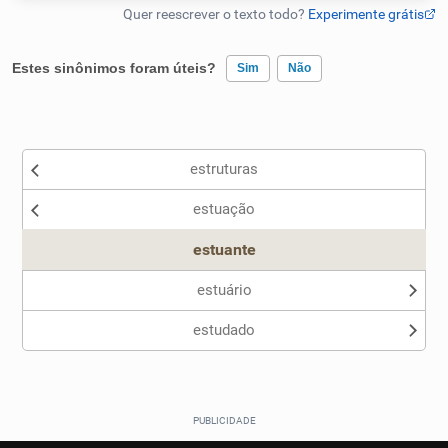
Humanizador de IA
Estes sinônimos foram úteis?
Sim
Não
Existem sinônimos incorretos
Cata-letras
estruturas
Nenhum dos sinônimos apresentados me ajudou
Conexões
estuação
Outro
Caça-palavras
estuante
estuário
estudado
Dicionário
Sinônimos