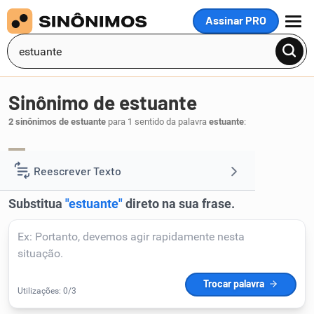
Assinar PRO
MENU
Sinônimo de estuante
2 sinônimos de estuante
para 1 sentido da palavra
estuante
:
agitado
ardente
,
.
1
Reescrever Texto
Resumir Texto
Corrigir Texto
Detector de IA