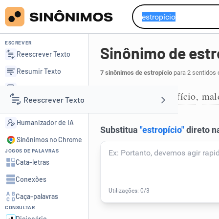
ESCREVER
Sinônimo de estr
Reescrever Texto
Resumir Texto
7 sinônimos de estropício
para 2 sentidos 
Corrigir Texto
prejuízo
malefício
mal
,
,
1
Reescrever Texto
Detector de IA
Humanizador de IA
Resumir Texto
Sinônimos no Chrome
JOGOS DE PALAVRAS
Corrigir Texto
Cata-letras
Conexões
Detector de IA
Caça-palavras
CONSULTAR
Humanizador de IA
Dicionário