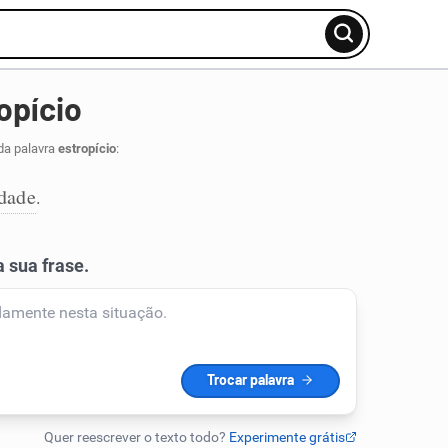
opício
da palavra
estropício
:
dade
.