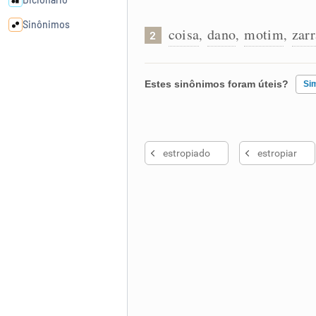
Sinônimos
coisa
dano
motim
zarr
,
,
,
2
Cata-letras
Estes sinônimos foram úteis?
Si
Conexões
Existem sinônimos incorretos
Caça-palavras
estropiado
estropiar
Nenhum dos sinônimos apresent
Outro
Dicionário
Sinônimos