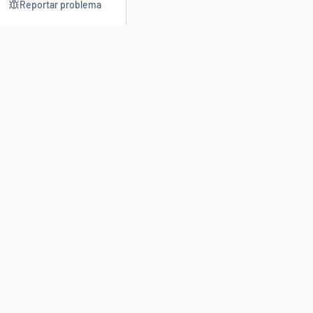
Reportar problema
Consultar
Escrev
Dicionário
Reescre
Sinônimos
Parafra
Conjugação
Corrigir
Antônimos
Resumir
O
Dicionário Online de Sinônimos
é parte do
Dicio.com.br
e
conta com mais de 30 mil sinônimos de palavras e de expressões
em português do Brasil.