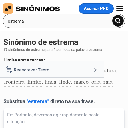
Assinar PRO
MENU
Sinônimo de estrema
17 sinônimos de estrema
para 2 sentidos da palavra
estrema
:
Limite entre terras:
arraia
baliza
divisa
divisória
estremadura
Reescrever Texto
,
,
,
,
,
1
fronteira
limite
linda
linde
marco
orla
raia
,
,
,
,
,
,
.
Resumir Texto
Corrigir Texto
Detector de IA