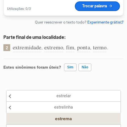
Humanizador de IA
Parte final de uma localidade:
Cata-letras
extremidade
extremo
fim
ponta
termo
,
,
,
,
.
2
Conexões
Estes sinônimos foram úteis?
Sim
Não
Caça-palavras
Existem sinônimos incorretos
estrelar
Nenhum dos sinônimos apresentados me ajudou
Dicionário
estrelinha
Outro
Sinônimos
estrema