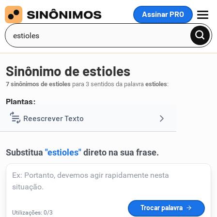
Assinar PRO
MENU
Sinônimo de estioles
7 sinônimos de estioles
para 3 sentidos da palavra
estioles
:
Plantas:
mirres
emurcheças
Reescrever Texto
,
.
1
Resumir Texto
Corrigir Texto
Detector de IA