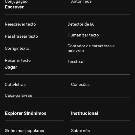
Conjugação
Antônimos
Escrever
Reescrever texto
Detector de IA
Humanizar texto
Parafrasear texto
Contador de caracteres e
Corrigir texto
palavras
Resumir texto
Texxto.ai
Jogar
Cata-letras
Conexões
Caça-palavras
Explorar Sinônimos
Institucional
Sinônimos populares
Sobre nós