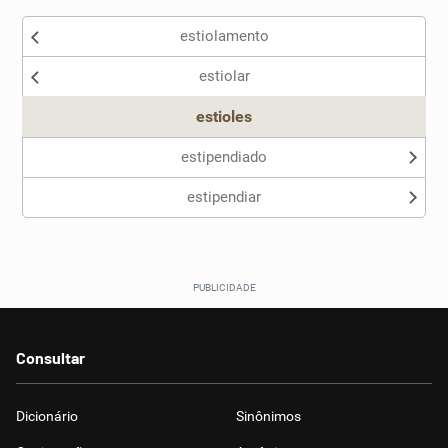
estiolamento
Nenhum dos sinônimos apresentados me ajudou
estiolar
Outro
estioles
estipendiado
estipendiar
Consultar
Dicionário
Sinônimos