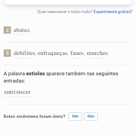
Humanizador de IA
abatas
.
2
Cata-letras
debilites
enfraqueças
fanes
murches
,
,
,
.
3
Conexões
A palavra
estioles
aparece também nas seguintes
Caça-palavras
entradas:
entristecer
Dicionário
Estes sinônimos foram úteis?
Sim
Não
Sinônimos
Existem sinônimos incorretos