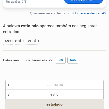
Humanizador de IA
A palavra
estiolado
aparece também nas seguintes
entradas:
Cata-letras
peco
entristecido
,
Conexões
Caça-palavras
Estes sinônimos foram úteis?
Sim
Não
Existem sinônimos incorretos
estímulos
Nenhum dos sinônimos apresentados me ajudou
Dicionário
estio
Outro
Sinônimos
estiolado