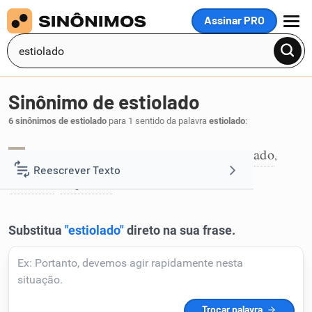
Assinar PRO
MENU
Sinônimo de estiolado
6 sinônimos de estiolado
para 1 sentido da palavra
estiolado
:
agostado
debilitado
enfraquecido
fanado
,
,
,
,
1
Reescrever Texto
murcho
raquítico
,
.
Resumir Texto
Corrigir Texto
Detector de IA