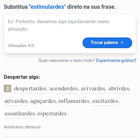
Humanizador de IA
Cata-letras
Conexões
Despertar algo:
Caça-palavras
despertardes
acenderdes
avivardes
abrirdes
,
,
,
,
2
ativardes
aguçardes
inflamardes
excitardes
,
,
,
,
Dicionário
assanhardes
espertardes
,
.
Antônimo: diminuir
Sinônimos