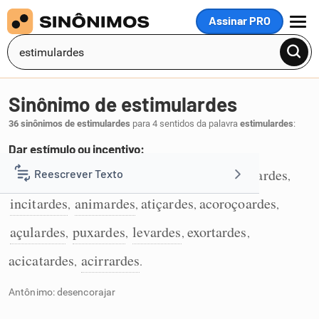
Assinar PRO
MENU
Sinônimo de estimulardes
36 sinônimos de estimulardes
para 4 sentidos da palavra
estimulardes
:
Dar estímulo ou incentivo:
incentivardes
encorajardes
entusiasmardes
Reescrever Texto
,
,
,
1
incitardes
animardes
atiçardes
acoroçoardes
,
,
,
,
Resumir Texto
açulardes
puxardes
levardes
exortardes
,
,
,
,
Corrigir Texto
acicatardes
acirrardes
,
.
Antônimo: desencorajar
Detector de IA