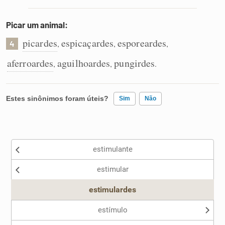
Picar um animal:
picardes
espicaçardes
esporeardes
,
,
,
4
aferroardes
aguilhoardes
pungirdes
,
,
.
Estes sinônimos foram úteis?
Sim
Não
Existem sinônimos incorretos
estimulante
Nenhum dos sinônimos apresentados me ajudou
estimular
Outro
estimulardes
estímulo