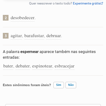
Humanizador de IA
desobedecer
.
2
Cata-letras
agitar
barafustar
debruar
,
,
.
3
Conexões
A palavra
espernear
aparece também nas seguintes
entradas:
Caça-palavras
bater
debater
espinotear
esbracejar
,
,
,
Dicionário
Estes sinônimos foram úteis?
Sim
Não
Sinônimos
Existem sinônimos incorretos