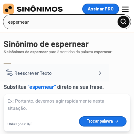
Assinar PRO
MENU
Sinônimo de espernear
5 sinônimos de espernear
para 3 sentidos da palavra
espernear
:
estrebuchar
.
1
Reescrever Texto
Resumir Texto
Corrigir Texto
Detector de IA