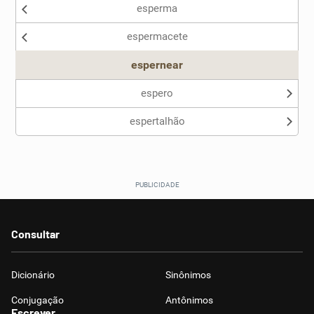
esperma
Nenhum dos sinônimos apresentados me ajudou
espermacete
Outro
espernear
espero
espertalhão
Consultar
Dicionário
Sinônimos
Conjugação
Antônimos
Escrever