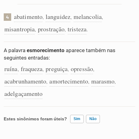
abatimento
languidez
melancolia
,
,
,
4
misantropia
prostração
tristeza
,
,
.
A palavra
esmorecimento
aparece também nas
seguintes entradas:
ruína
fraqueza
preguiça
opressão
,
,
,
,
acabrunhamento
amortecimento
marasmo
,
,
,
adelgaçamento
Estes sinônimos foram úteis?
Sim
Não
Existem sinônimos incorretos