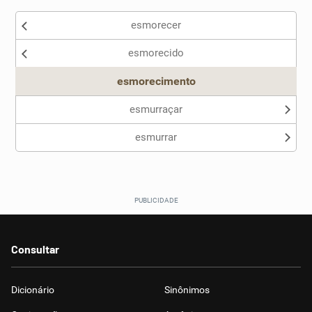
esmorecer
Nenhum dos sinônimos apresentados me ajudou
esmorecido
Outro
esmorecimento
esmurraçar
esmurrar
Consultar
Dicionário
Sinônimos