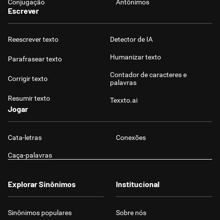
Conjugação
Antônimos
Escrever
Reescrever texto
Detector de IA
Humanizar texto
Parafrasear texto
Contador de caracteres e
Corrigir texto
palavras
Resumir texto
Texxto.ai
Jogar
Cata-letras
Conexões
Caça-palavras
Explorar Sinônimos
Institucional
Sinônimos populares
Sobre nós