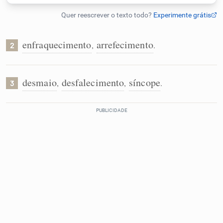
Humanizador de IA
enfraquecimento
arrefecimento
,
.
2
Cata-letras
desmaio
desfalecimento
síncope
,
,
.
3
Conexões
Caça-palavras
Dicionário
Sinônimos