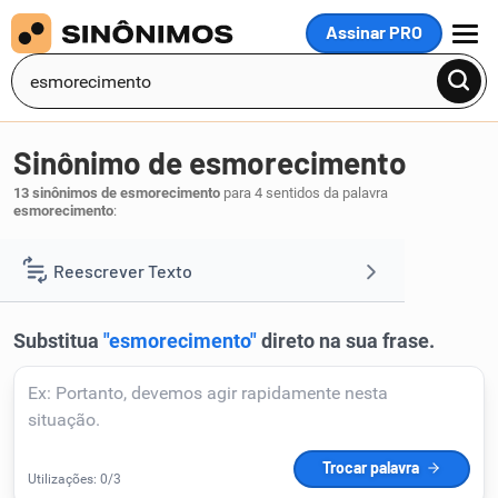
Assinar PRO
MENU
Sinônimo de esmorecimento
13 sinônimos de esmorecimento
para 4 sentidos da palavra
esmorecimento
:
desânimo
desalento
,
.
1
Reescrever Texto
Resumir Texto
Corrigir Texto
Detector de IA