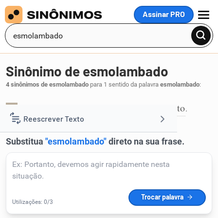
Assinar PRO
MENU
Sinônimo de esmolambado
4 sinônimos de esmolambado
para 1 sentido da palavra
esmolambado
:
andrajoso
esfarrapado
maltrapilho
roto
,
,
,
.
1
Reescrever Texto
Resumir Texto
Corrigir Texto
Detector de IA