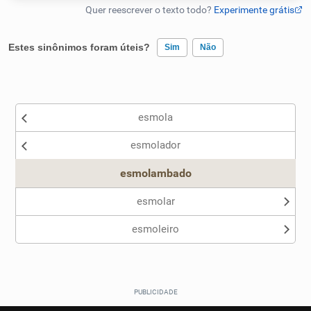
Humanizador de IA
Estes sinônimos foram úteis?
Sim
Não
Existem sinônimos incorretos
Cata-letras
esmola
Nenhum dos sinônimos apresentados me ajudou
Conexões
esmolador
Outro
Caça-palavras
esmolambado
esmolar
esmoleiro
Dicionário
Sinônimos