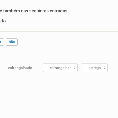
e também nas seguintes entradas:
ado
m
Não
esfrangalhado
esfrangalhar
esfrega
ados me ajudou