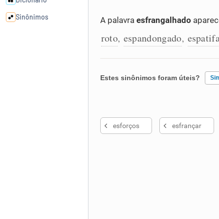
Sinônimos
A palavra
esfrangalhado
aparec
roto
espandongado
espatif
,
,
Cata-letras
Conexões
Estes sinônimos foram úteis?
Si
Caça-palavras
Existem sinônimos incorretos
esforços
esfrançar
Nenhum dos sinônimos apresent
Outro
Dicionário
Sinônimos