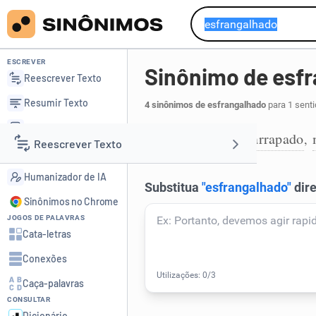
ESCREVER
Sinônimo de esf
Reescrever Texto
Resumir Texto
4 sinônimos de esfrangalhado
para 1 senti
Corrigir Texto
andrajoso
esfarrapado
,
,
1
Reescrever Texto
Detector de IA
Humanizador de IA
Resumir Texto
Sinônimos no Chrome
JOGOS DE PALAVRAS
Corrigir Texto
Cata-letras
Conexões
Detector de IA
Caça-palavras
CONSULTAR
Humanizador de IA
Dicionário