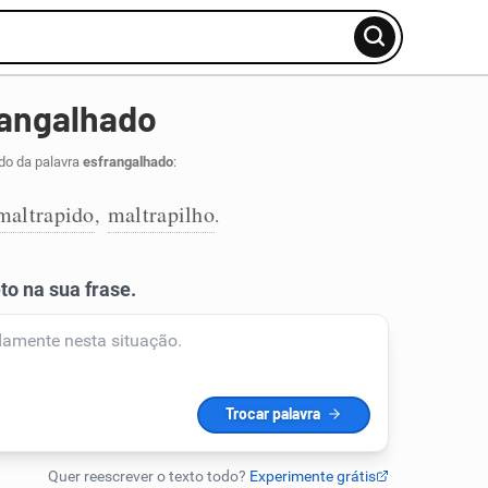
rangalhado
do da palavra
esfrangalhado
:
maltrapido
maltrapilho
,
.