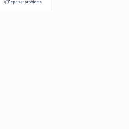
Reportar problema
Consultar
Escrev
Dicionário
Reescre
Sinônimos
Parafra
Conjugação
Corrigir
Antônimos
Resumir
O
Dicionário Online de Sinônimos
é parte do
Dicio.com.br
e
conta com mais de 30 mil sinônimos de palavras e de expressões
em português do Brasil.