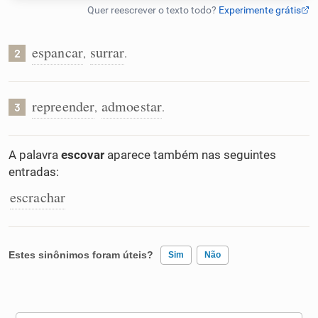
Humanizador de IA
espancar
surrar
,
.
2
Cata-letras
repreender
admoestar
,
.
3
Conexões
A palavra
escovar
aparece também nas seguintes
entradas:
Caça-palavras
escrachar
Dicionário
Estes sinônimos foram úteis?
Sim
Não
Sinônimos
Existem sinônimos incorretos