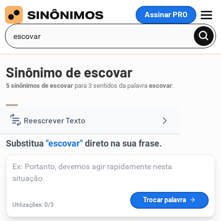
Assinar PRO
MENU
Sinônimo de escovar
5 sinônimos de escovar
para 3 sentidos da palavra
escovar
:
limpar
.
1
Reescrever Texto
Resumir Texto
Corrigir Texto
Detector de IA