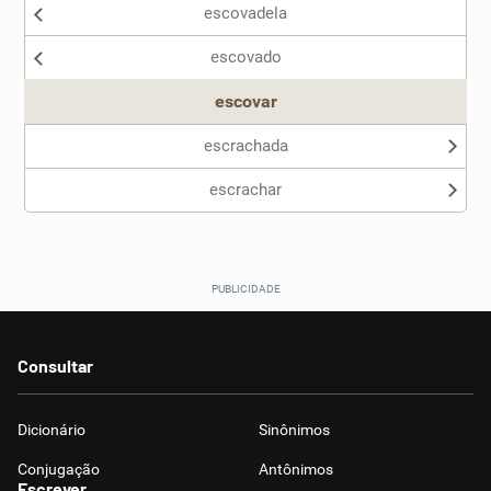
escovadela
Nenhum dos sinônimos apresentados me ajudou
escovado
Outro
escovar
escrachada
escrachar
Consultar
Dicionário
Sinônimos
Conjugação
Antônimos
Escrever