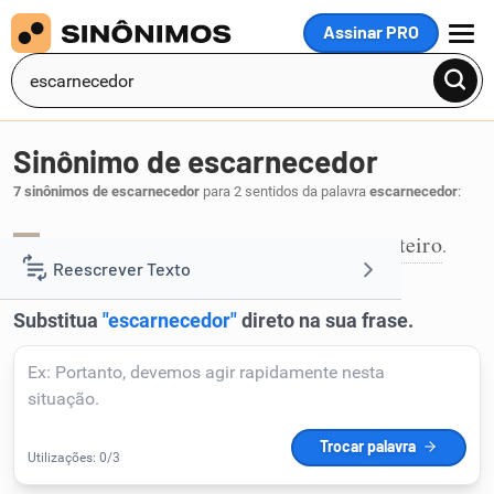
Assinar PRO
MENU
Sinônimo de escarnecedor
7 sinônimos de escarnecedor
para 2 sentidos da palavra
escarnecedor
:
sarcástico
escarninho
mordaz
zombeteiro
,
,
,
.
1
Reescrever Texto
Resumir Texto
Corrigir Texto
Detector de IA