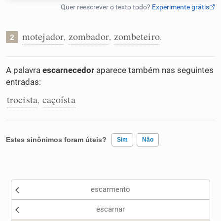
Humanizador de IA
motejador
zombador
zombeteiro
,
,
.
2
Cata-letras
A palavra
escarnecedor
aparece também nas seguintes
entradas:
Conexões
trocista
caçoísta
,
Caça-palavras
Estes sinônimos foram úteis?
Sim
Não
Existem sinônimos incorretos
Dicionário
escarmento
Nenhum dos sinônimos apresentados me ajudou
Sinônimos
escarnar
Outro