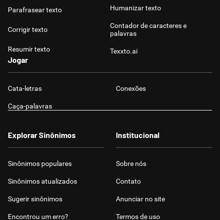
Humanizar texto
Parafrasear texto
Contador de caracteres e
Corrigir texto
palavras
Resumir texto
Texxto.ai
Jogar
Cata-letras
Conexões
Caça-palavras
Explorar Sinônimos
Institucional
Sinônimos populares
Sobre nós
Sinônimos atualizados
Contato
Sugerir sinônimos
Anunciar no site
Encontrou um erro?
Termos de uso