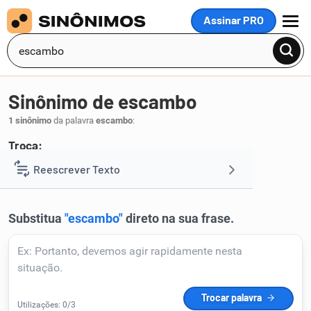
Assinar PRO
MENU
Sinônimo de escambo
1 sinônimo
da palavra
escambo
:
Troca:
mútuo
Reescrever Texto
.
1
Resumir Texto
Corrigir Texto
Detector de IA