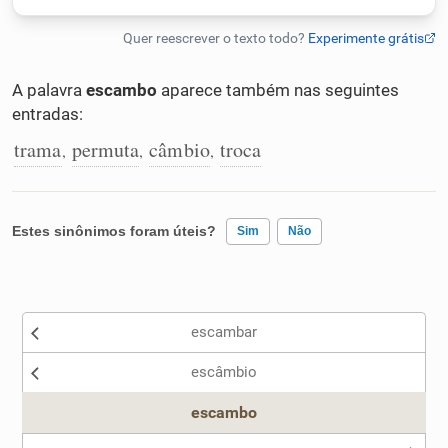
Humanizador de IA
A palavra
escambo
aparece também nas seguintes
entradas:
Cata-letras
trama
permuta
câmbio
troca
,
,
,
Conexões
Estes sinônimos foram úteis?
Sim
Não
Caça-palavras
Existem sinônimos incorretos
escambar
Nenhum dos sinônimos apresentados me ajudou
Dicionário
escâmbio
Outro
escambo
Sinônimos