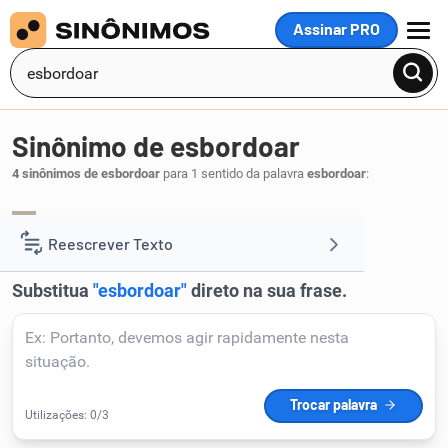
Assinar PRO
MENU
Sinônimo de esbordoar
4 sinônimos de esbordoar
para 1 sentido da palavra
esbordoar
:
bater
espancar
surrar
sovar
,
,
,
.
1
Reescrever Texto
Resumir Texto
Corrigir Texto
Detector de IA