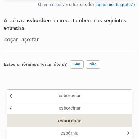
Humanizador de IA
A palavra
esbordoar
aparece também nas seguintes
entradas:
coçar
açoitar
,
Cata-letras
Conexões
Estes sinônimos foram úteis?
Sim
Não
Caça-palavras
Existem sinônimos incorretos
esborcelar
Nenhum dos sinônimos apresentados me ajudou
esborcinar
Outro
Dicionário
esbordoar
Sinônimos
esbórnia