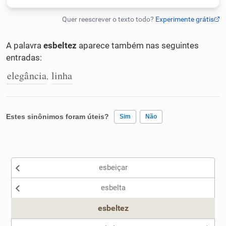
Humanizador de IA
A palavra
esbeltez
aparece também nas seguintes
entradas:
Cata-letras
elegância
linha
,
Conexões
Estes sinônimos foram úteis?
Sim
Não
Caça-palavras
Existem sinônimos incorretos
esbeiçar
Nenhum dos sinônimos apresentados me ajudou
Dicionário
esbelta
Outro
esbeltez
Sinônimos