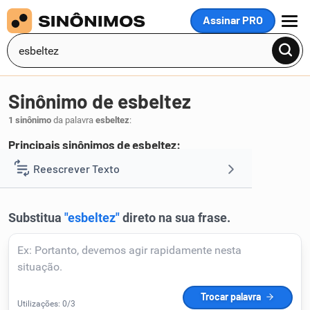
Assinar PRO
MENU
Sinônimo de esbeltez
1 sinônimo
da palavra
esbeltez
:
Principais sinônimos de esbeltez:
esbelteza
Reescrever Texto
.
1
Resumir Texto
Corrigir Texto
Detector de IA