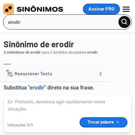
Assinar PRO
MENU
Sinônimo de erodir
3 sinônimos de erodir
para 2 sentidos da palavra
erodir
:
desgastar
carcomer
,
.
1
Reescrever Texto
Resumir Texto
Corrigir Texto
Detector de IA