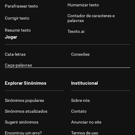
Humanizar texto
Parafrasear texto
Contador de caracteres e
Corrigir texto
palavras
Resumir texto
Texxto.ai
Jogar
Cata-letras
Conexões
Caça-palavras
Explorar Sinônimos
Institucional
Sinônimos populares
Sobre nós
Sinônimos atualizados
Contato
Sugerir sinônimos
Anunciar no site
Encontrou um erro?
Termos de uso