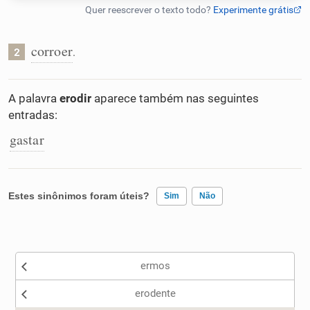
Humanizador de IA
corroer
.
2
Cata-letras
A palavra
erodir
aparece também nas seguintes
entradas:
Conexões
gastar
Caça-palavras
Estes sinônimos foram úteis?
Sim
Não
Existem sinônimos incorretos
Dicionário
ermos
Nenhum dos sinônimos apresentados me ajudou
Sinônimos
erodente
Outro