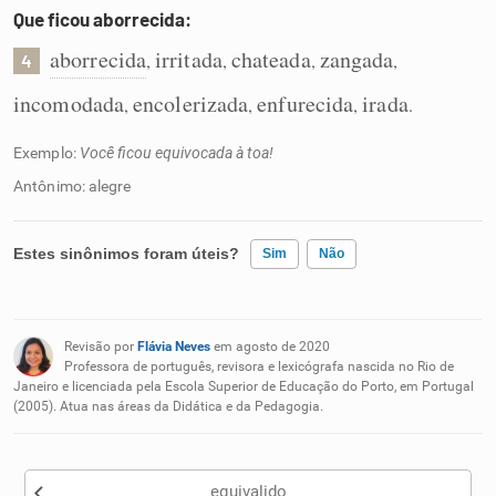
Que ficou aborrecida:
aborrecida
irritada
chateada
zangada
,
,
,
,
4
incomodada
encolerizada
enfurecida
irada
,
,
,
.
Exemplo:
Você ficou equivocada à toa!
Antônimo: alegre
Estes sinônimos foram úteis?
Sim
Não
Existem sinônimos incorretos
Revisão por
Flávia Neves
em agosto de 2020
Nenhum dos sinônimos apresentados me ajudou
Professora de português, revisora e lexicógrafa nascida no Rio de
Janeiro e licenciada pela Escola Superior de Educação do Porto, em Portugal
(2005). Atua nas áreas da Didática e da Pedagogia.
Outro
equivalido