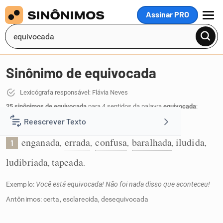
Assinar PRO
MENU
Sinônimo de equivocada
Lexicógrafa responsável: Flávia Neves
25 sinônimos de equivocada
para 4 sentidos da palavra
equivocada
:
Reescrever Texto
Que se equivocou, estando enganada:
enganada
errada
confusa
baralhada
iludida
,
,
,
,
,
1
Resumir Texto
ludibriada
tapeada
,
.
Corrigir Texto
Exemplo:
Você está equivocada! Não foi nada disso que aconteceu!
Antônimos: certa, esclarecida, desequivocada
Detector de IA