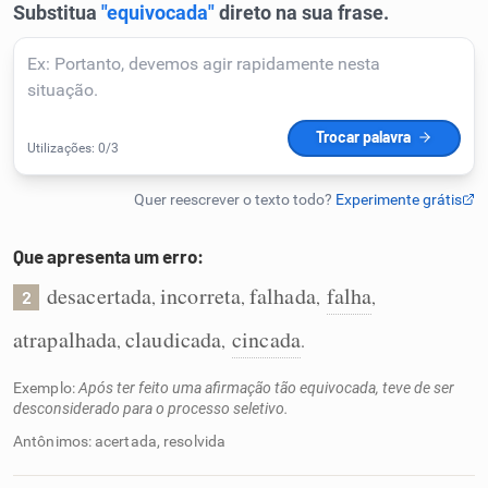
Humanizador de IA
Cata-letras
Conexões
Que apresenta um erro:
Caça-palavras
desacertada
incorreta
falhada
falha
,
,
,
,
2
atrapalhada
claudicada
cincada
,
,
.
Dicionário
Exemplo:
Após ter feito uma afirmação tão equivocada, teve de ser
desconsiderado para o processo seletivo.
Antônimos: acertada, resolvida
Sinônimos