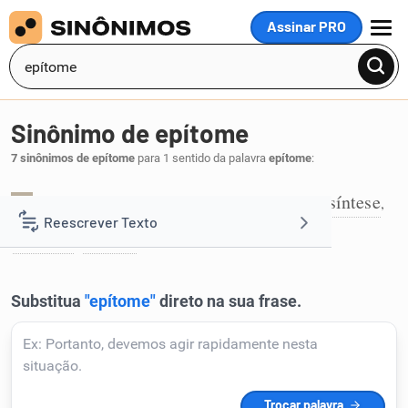
Assinar PRO
MENU
Sinônimo de epítome
7 sinônimos de epítome
para 1 sentido da palavra
epítome
:
compêndio
resenha
resumo
sinopse
síntese
,
,
,
,
,
1
Reescrever Texto
sumário
súmula
,
.
Resumir Texto
Corrigir Texto
Detector de IA