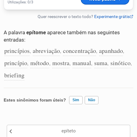
Humanizador de IA
A palavra
epítome
aparece também nas seguintes
entradas:
Cata-letras
princípios
abreviação
concentração
apanhado
,
,
,
,
Conexões
princípio
método
mostra
manual
suma
sinótico
,
,
,
,
,
,
briefing
Caça-palavras
Estes sinônimos foram úteis?
Sim
Não
Dicionário
Existem sinônimos incorretos
Sinônimos
epíteto
Nenhum dos sinônimos apresentados me ajudou