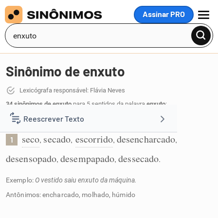
Assinar PRO
MENU
Sinônimo de enxuto
Lexicógrafa responsável: Flávia Neves
34 sinônimos de enxuto
para 5 sentidos da palavra
enxuto
:
Reescrever Texto
Que não está molhado:
seco
secado
escorrido
desencharcado
,
,
,
,
1
Resumir Texto
desensopado
desempapado
dessecado
,
,
.
Corrigir Texto
Exemplo:
O vestido saiu enxuto da máquina.
Antônimos: encharcado, molhado, húmido
Detector de IA