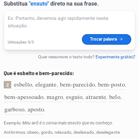
Humanizador de IA
Cata-letras
Conexões
Que é esbelto e bem-parecido:
Caça-palavras
esbelto
elegante
bem-parecido
bem-posto
,
,
,
,
2
bem-apessoado
magro
esguio
atraente
belo
,
,
,
,
,
garboso
aposto
,
.
Dicionário
Exemplo:
Meu avô é o coroa mais enxuto que eu conheço.
Sinônimos
Antônimos: obeso, gordo, relaxado, desleixado, deselegante