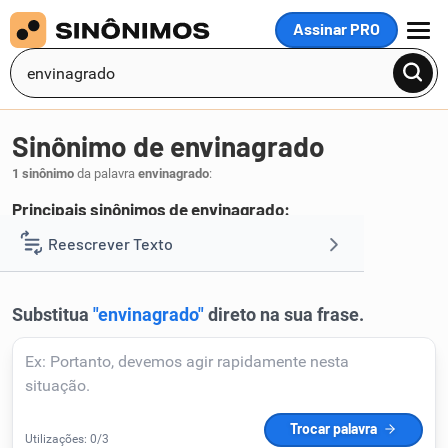
Assinar PRO
MENU
Sinônimo de envinagrado
1 sinônimo
da palavra
envinagrado
:
Principais sinônimos de envinagrado:
avinagrado
Reescrever Texto
.
1
Resumir Texto
Corrigir Texto
Detector de IA