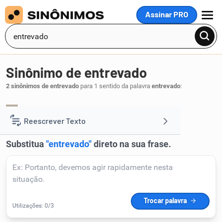
Assinar PRO
MENU
Sinônimo de entrevado
2 sinônimos de entrevado
para 1 sentido da palavra
entrevado
:
paralítico
tolhido
,
.
1
Reescrever Texto
Resumir Texto
Corrigir Texto
Detector de IA