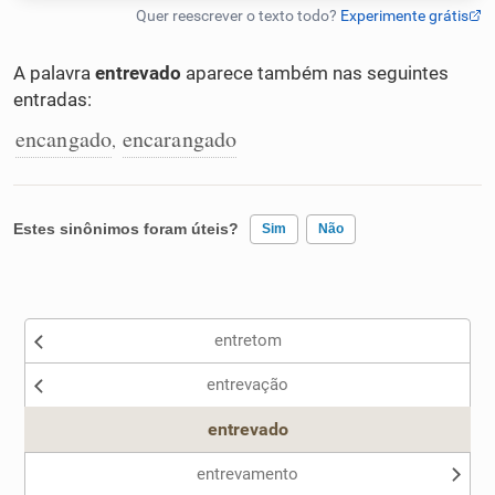
Humanizador de IA
A palavra
entrevado
aparece também nas seguintes
entradas:
encangado
encarangado
,
Cata-letras
Conexões
Estes sinônimos foram úteis?
Sim
Não
Caça-palavras
Existem sinônimos incorretos
entretom
Nenhum dos sinônimos apresentados me ajudou
entrevação
Outro
Dicionário
entrevado
Sinônimos
entrevamento