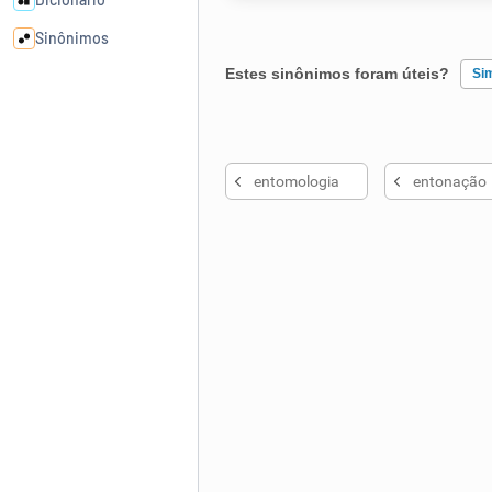
Sinônimos
Estes sinônimos foram úteis?
Si
Cata-letras
Existem sinônimos incorretos
Conexões
entomologia
entonação
Nenhum dos sinônimos apresent
Caça-palavras
Outro
Dicionário
Sinônimos