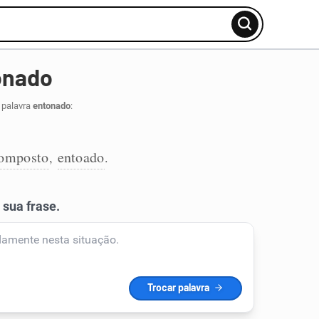
onado
 palavra
entonado
:
omposto
entoado
,
.