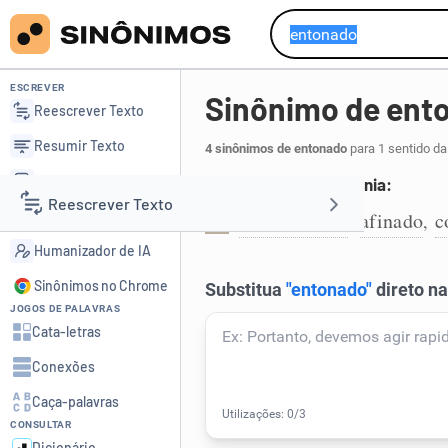
ESCREVER
Sinônimo de ent
Reescrever Texto
Resumir Texto
4 sinônimos de entonado
para 1 sentido da
Corrigir Texto
Que entoou em harmonia:
Reescrever Texto
Detector de IA
harmonizado
afinado
c
,
,
1
Humanizador de IA
Resumir Texto
Sinônimos no Chrome
JOGOS DE PALAVRAS
Corrigir Texto
Cata-letras
Conexões
Detector de IA
Caça-palavras
CONSULTAR
Humanizador de IA
Dicionário