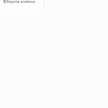
Reportar problema
Consultar
Escrev
Dicionário
Reescre
Sinônimos
Parafra
Conjugação
Corrigir
Antônimos
Resumir
O
Dicionário Online de Sinônimos
é parte do
Dicio.com.br
e
conta com mais de 30 mil sinônimos de palavras e de expressões
em português do Brasil.