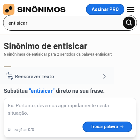
Assinar PRO
MENU
Sinônimo de entisicar
6 sinônimos de entisicar
para 2 sentidos da palavra
entisicar
:
importunar
perturbar
amolar
,
,
.
1
Reescrever Texto
Resumir Texto
Corrigir Texto
Detector de IA