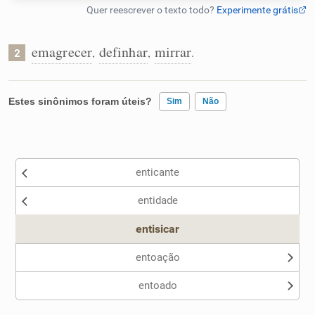
Humanizador de IA
emagrecer
definhar
mirrar
,
,
.
2
Cata-letras
Estes sinônimos foram úteis?
Sim
Não
Conexões
Existem sinônimos incorretos
enticante
Caça-palavras
Nenhum dos sinônimos apresentados me ajudou
entidade
Outro
entisicar
Dicionário
entoação
entoado
Sinônimos