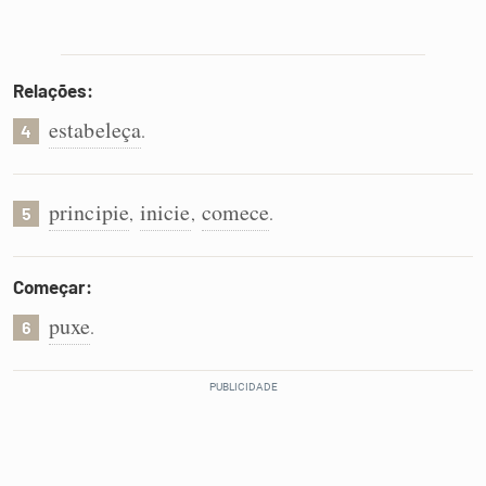
Relações:
estabeleça
.
4
principie
inicie
comece
,
,
.
5
Começar:
puxe
.
6