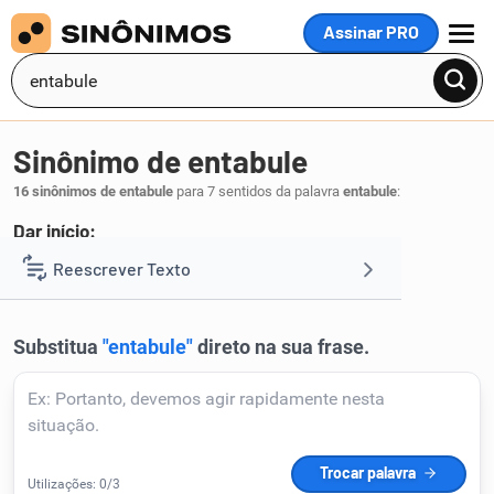
Assinar PRO
MENU
Sinônimo de entabule
16 sinônimos de entabule
para 7 sentidos da palavra
entabule
:
Dar início:
estabeleça
comece
prepare
Reescrever Texto
,
,
.
1
Resumir Texto
Corrigir Texto
Detector de IA