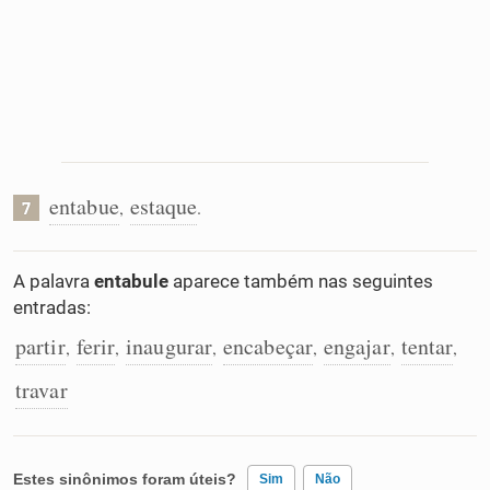
entabue
estaque
,
.
7
A palavra
entabule
aparece também nas seguintes
entradas:
partir
ferir
inaugurar
encabeçar
engajar
tentar
,
,
,
,
,
,
travar
Estes sinônimos foram úteis?
Sim
Não