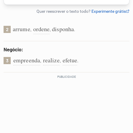
Humanizador de IA
arrume
ordene
disponha
,
,
.
2
Cata-letras
Negócio:
Conexões
empreenda
realize
efetue
,
,
.
3
Caça-palavras
Dicionário
Sinônimos