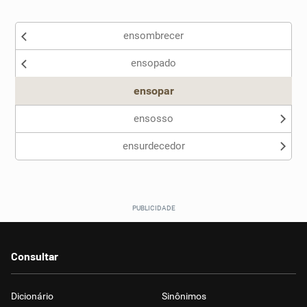
Existem sinônimos incorretos
ensombrecer
Nenhum dos sinônimos apresentados me ajudou
ensopado
Outro
ensopar
ensosso
ensurdecedor
Consultar
Dicionário
Sinônimos