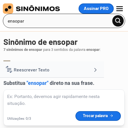
Assinar PRO
MENU
Sinônimo de ensopar
7 sinônimos de ensopar
para 3 sentidos da palavra
ensopar
:
guisar
refogar
,
.
1
Reescrever Texto
Resumir Texto
Corrigir Texto
Detector de IA