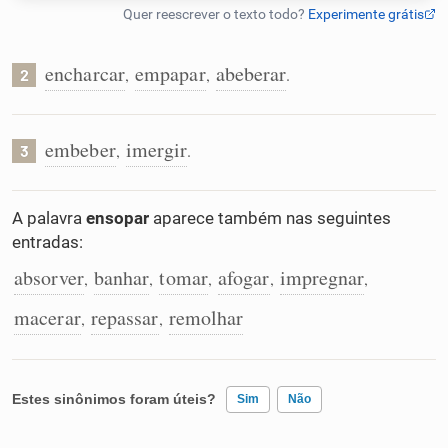
Humanizador de IA
encharcar
empapar
abeberar
,
,
.
2
Cata-letras
embeber
imergir
,
.
3
Conexões
A palavra
ensopar
aparece também nas seguintes
entradas:
Caça-palavras
absorver
banhar
tomar
afogar
impregnar
,
,
,
,
,
macerar
repassar
remolhar
,
,
Dicionário
Estes sinônimos foram úteis?
Sim
Não
Sinônimos