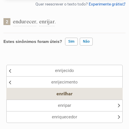
Humanizador de IA
endurecer
enrijar
,
.
2
Cata-letras
Estes sinônimos foram úteis?
Sim
Não
Conexões
Existem sinônimos incorretos
enrijecido
Caça-palavras
Nenhum dos sinônimos apresentados me ajudou
enrijecimento
Outro
enrilhar
Dicionário
enripar
enriquecedor
Sinônimos