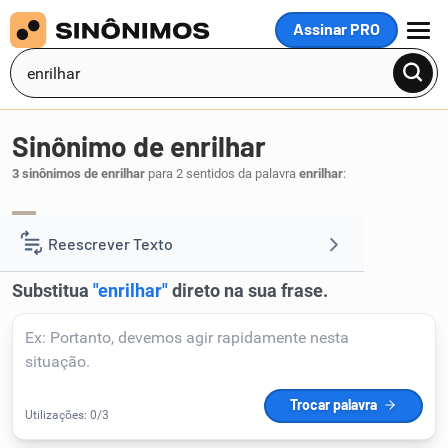
Assinar PRO
MENU
Sinônimo de enrilhar
3 sinônimos de enrilhar
para 2 sentidos da palavra
enrilhar
:
enrijecer
.
1
Reescrever Texto
Resumir Texto
Corrigir Texto
Detector de IA