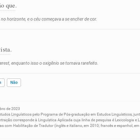
ão que
.
 no horizonte, e o céu começava a se encher de cor.
ista
.
est, enquanto isso o oxigênio se tornava rarefeito.
m
Não
bro de 2023
ados me ajudou
studos Linguísticos pelo Programa de Pós-graduação em Estudos Linguísticos, ju
tração corresponde à Linguística Aplicada cuja linha de pesquisa é Lexicologia e L
s com Habilitação de Tradutor (inglês e italiano, em 2010; francês e espanhol, 