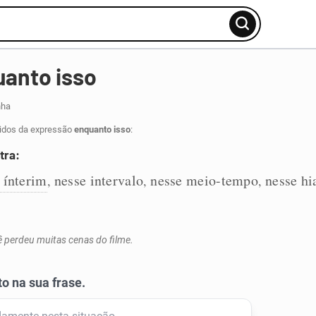
anto isso
nha
tidos da expressão
enquanto isso
:
tra:
 ínterim
nesse intervalo
nesse meio-tempo
nesse hi
,
,
,
ê perdeu muitas cenas do filme.