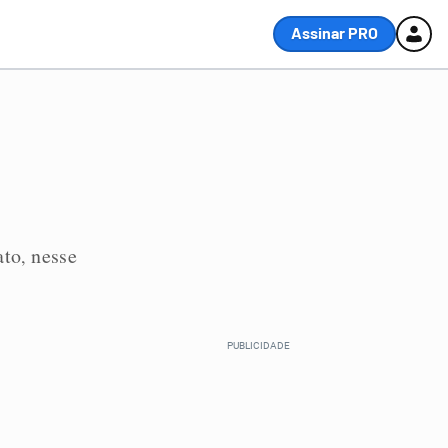
Assinar PRO
ato
nesse
,