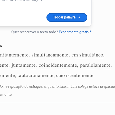
a:
mitantemente
simultaneamente
em simultâneo
,
,
,
ente
juntamente
coincidentemente
paralelamente
,
,
,
,
temente
tautocronamente
coexistentemente
,
,
.
o na reposição do estoque, enquanto isso, minha colega estava preparand
damente