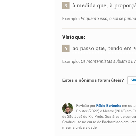
à medida que
à proporç
,
3
Exemplo:
Enquanto isso, o sol se punha
Visto que:
ao passo que
tendo em v
,
4
Exemplo:
Os montanhistas subiam o Ever
Estes sinônimos foram úteis?
Si
Existem sinônimos incorretos
Revisão por
Fábio Bertonha
em outu
Nenhum dos sinônimos apresent
Doutor (2022) e Mestre (2018) em E
de São José do Rio Preto. Sua área de concen
Graduou-se no curso de Bacharelado em Letra
Outro
mesma universidade.