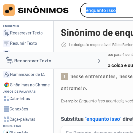
ESCREVER
Sinônimo de enqu
Reescrever Texto
Resumir Texto
Lexicógrafo responsável: Fábio Berto
Corrigir Texto
23 sinônimos de enquanto isso
para 4 sen
Reescrever Texto
Detector de IA
No intervalo entre uma coisa e ou
Humanizador de IA
nesse entrementes
nesse
,
1
Resumir Texto
Sinônimos no Chrome
entremeio
.
JOGOS DE PALAVRAS
Corrigir Texto
Cata-letras
Exemplo:
Enquanto isso acontecia, voc
Conexões
Detector de IA
Caça-palavras
CONSULTAR
Humanizador de IA
Dicionário