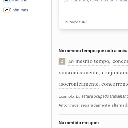
Sinônimos
Cata-letras
Conexões
No mesmo tempo que outra cois
Caça-palavras
ao mesmo tempo
conco
,
2
sincronicamente
conjuntam
,
isocronicamente
concorren
,
Dicionário
Exemplo:
Eu estava ocupado trabalhand
Antônimos: separadamente, alterna
Sinônimos
Na medida em que: