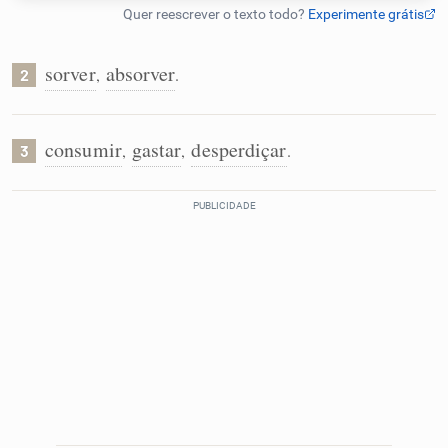
Humanizador de IA
sorver
absorver
,
.
2
Cata-letras
consumir
gastar
desperdiçar
,
,
.
3
Conexões
Caça-palavras
Dicionário
Sinônimos