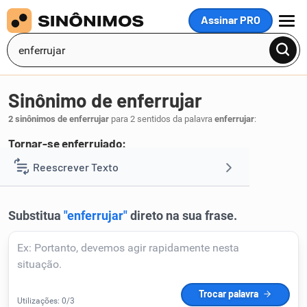
Assinar PRO
MENU
Sinônimo de enferrujar
2 sinônimos de enferrujar
para 2 sentidos da palavra
enferrujar
:
Tornar-se enferrujado:
oxidar
Reescrever Texto
.
1
Resumir Texto
Corrigir Texto
Detector de IA