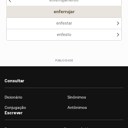
enferrujamento
Outro
enferrujar
enfestar
enfesto
Consultar
Dicionário
Sinônimos
Conjugação
Antônimos
Escrever