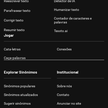
Reescrever texto
Detector de IA
Humanizar texto
Parafrasear texto
Contador de caracteres e
Corrigir texto
palavras
Resumir texto
Texxto.ai
Jogar
Cata-letras
Conexões
Caça-palavras
Explorar Sinônimos
Institucional
Sinônimos populares
Sobre nós
Sinônimos atualizados
Contato
Sugerir sinônimos
Anunciar no site