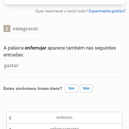
Humanizador de IA
emugrecer
.
2
Cata-letras
A palavra
enferrujar
aparece também nas seguintes
entradas:
Conexões
gastar
Caça-palavras
Estes sinônimos foram úteis?
Sim
Não
Dicionário
Existem sinônimos incorretos
enfermo
Nenhum dos sinônimos apresentados me ajudou
Sinônimos