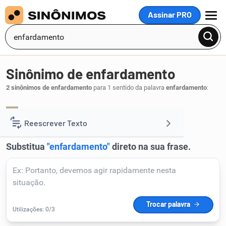
Assinar PRO
MENU
Sinônimo de enfardamento
2 sinônimos de enfardamento
para 1 sentido da palavra
enfardamento
:
embalagem
empacotamento
,
.
1
Reescrever Texto
Resumir Texto
Corrigir Texto
Detector de IA