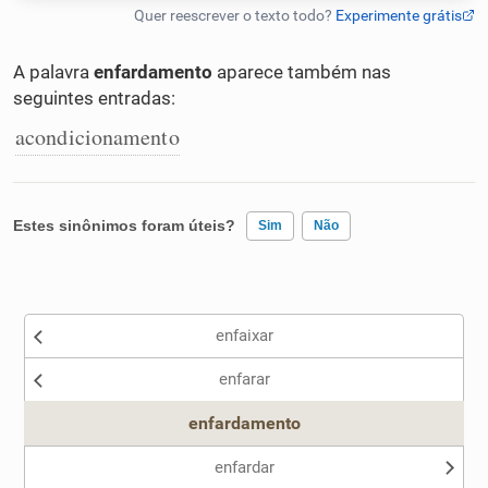
Humanizador de IA
A palavra
enfardamento
aparece também nas
seguintes entradas:
acondicionamento
Cata-letras
Conexões
Estes sinônimos foram úteis?
Sim
Não
Caça-palavras
Existem sinônimos incorretos
enfaixar
Nenhum dos sinônimos apresentados me ajudou
enfarar
Outro
Dicionário
enfardamento
Sinônimos
enfardar