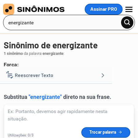
Assinar PRO
MENU
Sinônimo de energizante
1 sinônimo
da palavra
energizante
:
Força:
tônico
Reescrever Texto
.
1
Resumir Texto
Corrigir Texto
Detector de IA