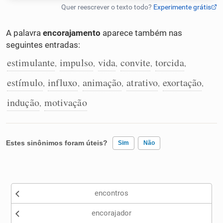
Humanizador de IA
A palavra
encorajamento
aparece também nas
seguintes entradas:
estimulante
impulso
vida
convite
torcida
,
,
,
,
,
Cata-letras
estímulo
influxo
animação
atrativo
exortação
,
,
,
,
,
Conexões
indução
motivação
,
Caça-palavras
Estes sinônimos foram úteis?
Sim
Não
Existem sinônimos incorretos
Dicionário
encontros
Nenhum dos sinônimos apresentados me ajudou
Sinônimos
encorajador
Outro