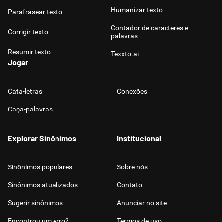
Humanizar texto
Parafrasear texto
Contador de caracteres e
Corrigir texto
palavras
Resumir texto
Texxto.ai
Jogar
Cata-letras
Conexões
Caça-palavras
Explorar Sinônimos
Institucional
Sinônimos populares
Sobre nós
Sinônimos atualizados
Contato
Sugerir sinônimos
Anunciar no site
Encontrou um erro?
Termos de uso