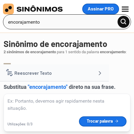
Assinar PRO
MENU
Sinônimo de encorajamento
2 sinônimos de encorajamento
para 1 sentido da palavra
encorajamento
:
acoroçoamento
incentivo
,
.
1
Reescrever Texto
Resumir Texto
Corrigir Texto
Detector de IA