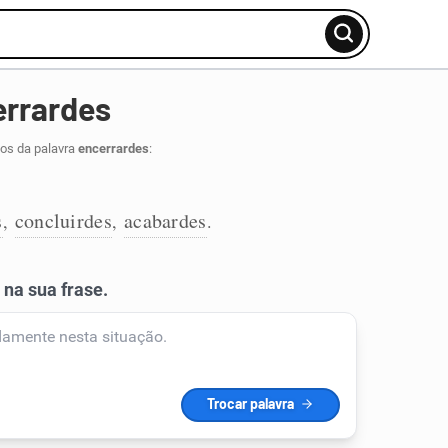
errardes
dos da palavra
encerrardes
:
s
concluirdes
acabardes
,
,
.