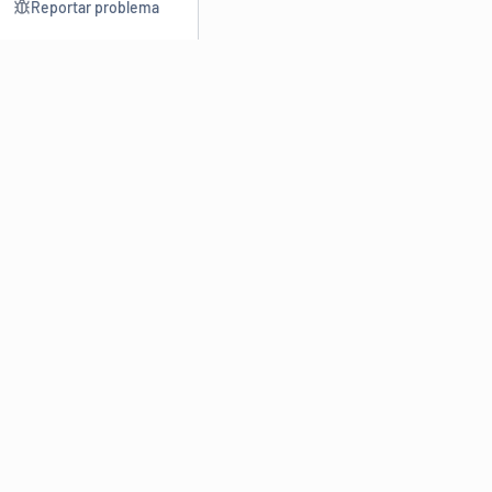
Reportar problema
Consultar
Escrev
Dicionário
Reescre
Sinônimos
Parafra
Conjugação
Corrigir
Antônimos
Resumir
O
Dicionário Online de Sinônimos
é parte do
Dicio.com.br
e
conta com mais de 30 mil sinônimos de palavras e de expressões
em português do Brasil.