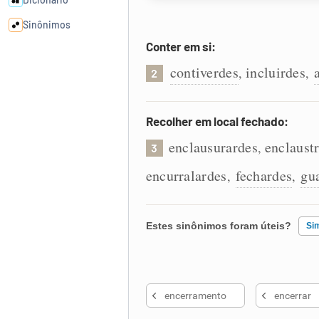
Sinônimos
Conter em si:
Cata-letras
contiverdes
incluirdes
,
,
2
Conexões
Recolher em local fechado:
enclausurardes
enclaust
,
Caça-palavras
3
encurralardes
fechardes
gu
,
,
Dicionário
Estes sinônimos foram úteis?
Si
Sinônimos
Existem sinônimos incorretos
encerramento
encerrar
Nenhum dos sinônimos apresent