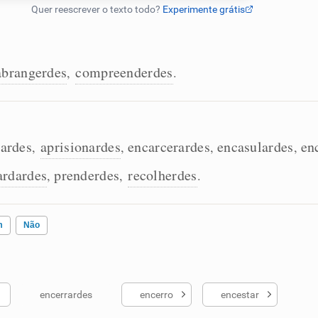
abrangerdes
compreenderdes
,
.
rardes
aprisionardes
encarcerardes
encasulardes
en
,
,
,
,
ardardes
prenderdes
recolherdes
,
,
.
m
Não
encerrardes
encerro
encestar
ados me ajudou