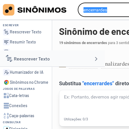
ESCREVER
Sinônimo de enc
Reescrever Texto
Resumir Texto
19 sinônimos de encerrardes
para 3 senti
Corrigir Texto
Pôr fim:
Reescrever Texto
Detector de IA
terminardes
finalizarde
,
1
Humanizador de IA
Resumir Texto
Sinônimos no Chrome
JOGOS DE PALAVRAS
Corrigir Texto
Cata-letras
Conexões
Detector de IA
Caça-palavras
CONSULTAR
Humanizador de IA
Dicionário