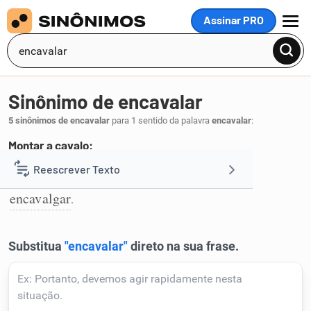
Assinar PRO
MENU
Sinônimo de encavalar
5 sinônimos de encavalar
para 1 sentido da palavra
encavalar
:
Montar a cavalo:
montar
acavalar
cavalgar
amontar
Reescrever Texto
,
,
,
,
1
encavalgar
.
Resumir Texto
Corrigir Texto
Detector de IA