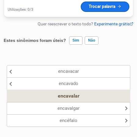
Humanizador de IA
Cata-letras
Estes sinônimos foram úteis?
Sim
Não
Conexões
Existem sinônimos incorretos
encavacar
Nenhum dos sinônimos apresentados me ajudou
Caça-palavras
encavado
Outro
encavalar
encavalgar
Dicionário
encéfalo
Sinônimos