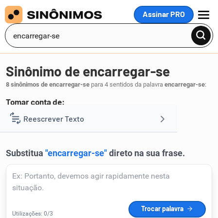
Assinar PRO
MENU
Sinônimo de encarregar-se
8 sinônimos de encarregar-se
para 4 sentidos da palavra
encarregar-se
:
Tomar conta de:
cuidar
Reescrever Texto
.
1
Resumir Texto
Corrigir Texto
Detector de IA