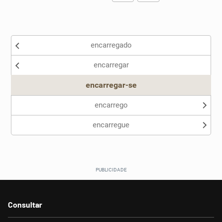
Existem sinônimos incorretos
encarregado
Nenhum dos sinônimos apresentados me ajudou
encarregar
Outro
encarregar-se
encarrego
encarregue
Consultar