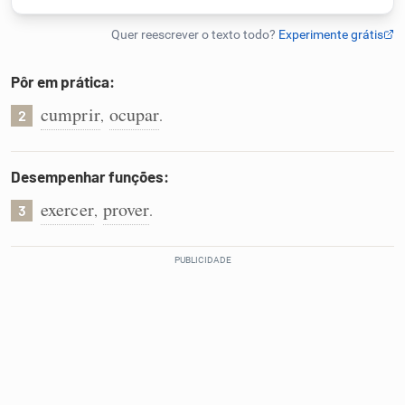
Humanizador de IA
Pôr em prática:
cumprir
ocupar
,
.
2
Cata-letras
Conexões
Desempenhar funções:
exercer
prover
,
.
3
Caça-palavras
Dicionário
Sinônimos