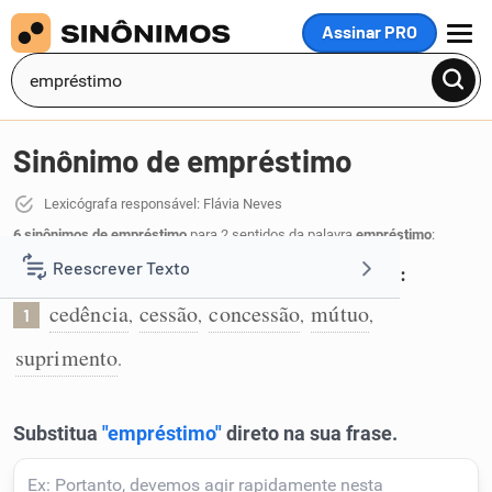
Assinar PRO
MENU
Sinônimo de empréstimo
Lexicógrafa responsável: Flávia Neves
6 sinônimos de empréstimo
para 2 sentidos da palavra
empréstimo
:
Reescrever Texto
Cedência gratuita e temporária de alguma coisa:
cedência
cessão
concessão
mútuo
,
,
,
,
1
Resumir Texto
suprimento
.
Corrigir Texto
Detector de IA