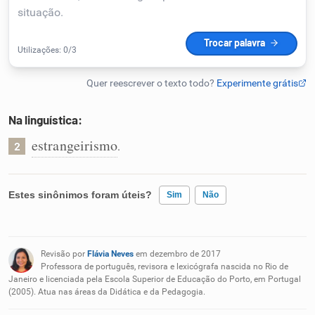
Humanizador de IA
Cata-letras
Na linguística:
Conexões
estrangeirismo
.
2
Caça-palavras
Estes sinônimos foram úteis?
Sim
Não
Existem sinônimos incorretos
Dicionário
Revisão por
Flávia Neves
em dezembro de 2017
Nenhum dos sinônimos apresentados me ajudou
Professora de português, revisora e lexicógrafa nascida no Rio de
Janeiro e licenciada pela Escola Superior de Educação do Porto, em Portugal
Sinônimos
(2005). Atua nas áreas da Didática e da Pedagogia.
Outro