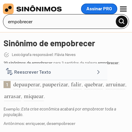
Assinar PRO
MENU
Sinônimo de empobrecer
Lexicógrafa responsável: Flávia Neves
20 sinônimos de empobrecer
para 3 sentidos da palavra
empobrecer
:
Reescrever Texto
Tornar pobre:
depauperar
pauperizar
falir
quebrar
arruinar
,
,
,
,
,
1
Resumir Texto
arrasar
miquear
,
.
Corrigir Texto
Exemplo:
Esta crise econômica acabará por empobrecer toda a
população.
Detector de IA
Antônimos: enriquecer, desempobrecer