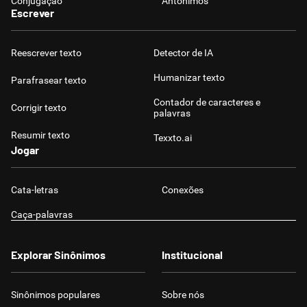
Conjugação
Antônimos
Escrever
Reescrever texto
Detector de IA
Humanizar texto
Parafrasear texto
Contador de caracteres e
Corrigir texto
palavras
Resumir texto
Texxto.ai
Jogar
Cata-letras
Conexões
Caça-palavras
Explorar Sinônimos
Institucional
Sinônimos populares
Sobre nós