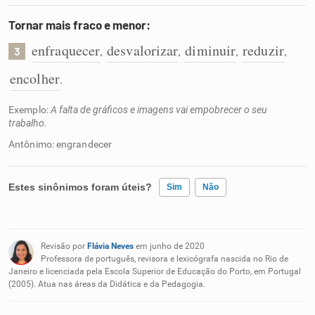
Tornar mais fraco e menor:
enfraquecer
desvalorizar
diminuir
reduzir
,
,
,
,
3
encolher
.
Exemplo:
A falta de gráficos e imagens vai empobrecer o seu
trabalho.
Antônimo: engrandecer
Estes sinônimos foram úteis?
Sim
Não
Existem sinônimos incorretos
Revisão por
Flávia Neves
em junho de 2020
Nenhum dos sinônimos apresentados me ajudou
Professora de português, revisora e lexicógrafa nascida no Rio de
Janeiro e licenciada pela Escola Superior de Educação do Porto, em Portugal
(2005). Atua nas áreas da Didática e da Pedagogia.
Outro