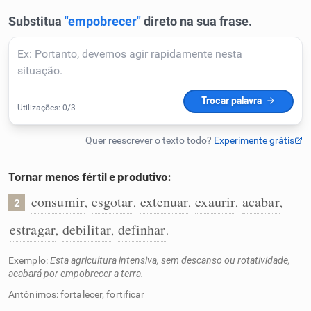
Humanizador de IA
Cata-letras
Conexões
Caça-palavras
Tornar menos fértil e produtivo:
consumir
esgotar
extenuar
exaurir
acabar
,
,
,
,
,
2
estragar
debilitar
definhar
,
,
.
Dicionário
Exemplo:
Esta agricultura intensiva, sem descanso ou rotatividade,
acabará por empobrecer a terra.
Sinônimos
Antônimos: fortalecer, fortificar